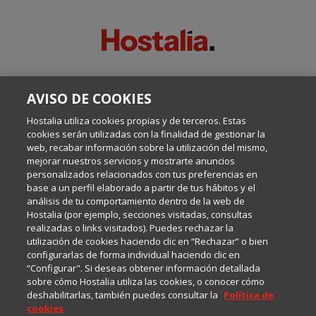
SOBRE ESTE BLOG:
AVISO DE COOKIES
Escrito por el equipo de Comunicación de Hostalia, dirigido por
Inma Castellanos, en el que conversamos sobre Hosting,
Hostalia utiliza cookies propias y de terceros. Estas
Internet y Tecnología.
cookies serán utilizadas con la finalidad de gestionar la
web, recabar información sobre la utilización del mismo,
mejorar nuestros servicios y mostrarte anuncios
Política de privacidad
personalizados relacionados con tus preferencias en
base a un perfil elaborado a partir de tus hábitos y el
análisis de tu comportamiento dentro de la web de
Política de cookies
Hostalia (por ejemplo, secciones visitadas, consultas
realizadas o links visitados). Puedes rechazar la
utilización de cookies haciendo clic en “Rechazar” o bien
Aviso legal
configurarlas de forma individual haciendo clic en
“Configurar". Si deseas obtener información detallada
sobre cómo Hostalia utiliza las cookies, o conocer cómo
deshabilitarlas, también puedes consultar la
Política de
cookies