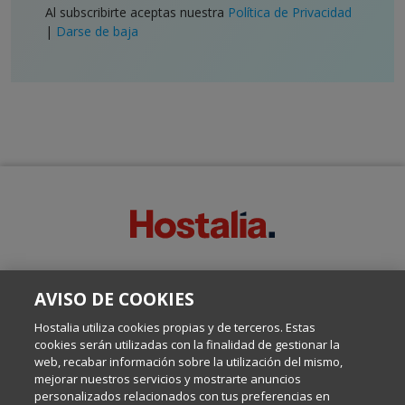
Al subscribirte aceptas nuestra
Política de Privacidad
|
Darse de baja
SOBRE ESTE BLOG:
AVISO DE COOKIES
Escrito por el equipo de Comunicación de Hostalia, dirigido por
Inma Castellanos, en el que conversamos sobre Hosting,
Hostalia utiliza cookies propias y de terceros. Estas
Internet y Tecnología.
cookies serán utilizadas con la finalidad de gestionar la
web, recabar información sobre la utilización del mismo,
mejorar nuestros servicios y mostrarte anuncios
Política de privacidad
personalizados relacionados con tus preferencias en