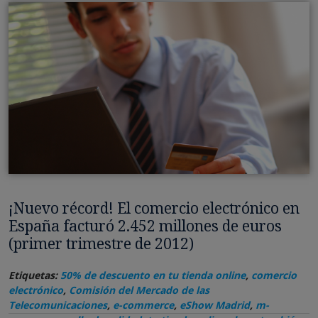
¡Nuevo récord! El comercio electrónico en
España facturó 2.452 millones de euros
(primer trimestre de 2012)
Etiquetas:
50% de descuento en tu tienda online
,
comercio
electrónico
,
Comisión del Mercado de las
Telecomunicaciones
,
e-commerce
,
eShow Madrid
,
m-