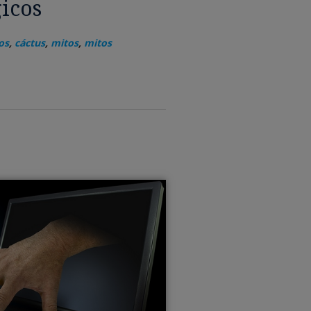
icos
os
,
cáctus
,
mitos
,
mitos