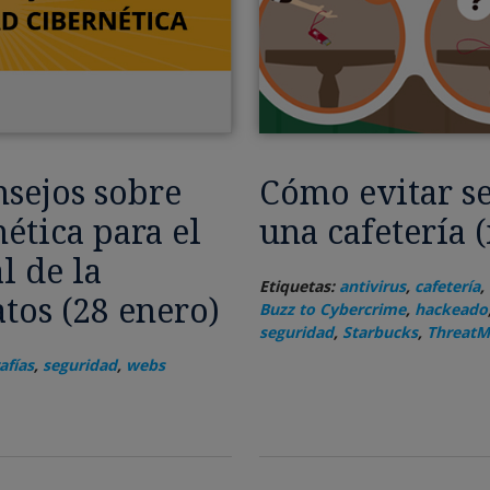
Cómo evitar s
nsejos sobre
una cafetería (
ética para el
l de la
Etiquetas:
antivirus
,
cafetería
,
tos (28 enero)
Buzz to Cybercrime
,
hackeado
seguridad
,
Starbucks
,
ThreatM
afías
,
seguridad
,
webs