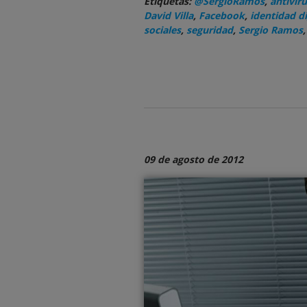
Etiquetas:
@SergioRamos
,
antiviru
David Villa
,
Facebook
,
identidad di
sociales
,
seguridad
,
Sergio Ramos
09 de agosto de 2012