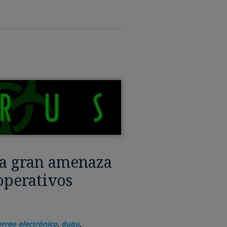
ma gran amenaza
operativos
orreo electrónico
,
duqu
,