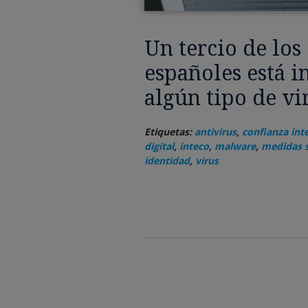
Un tercio de lo
españoles está i
algún tipo de vi
Etiquetas:
antivirus
,
confianza int
digital
,
inteco
,
malware
,
medidas 
identidad
,
virus