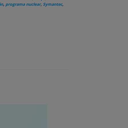
án
,
programa nuclear
,
Symantec
,