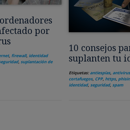
s ordenadores
nfectado por
rus
10 consejos pa
suplanten tu i
ernet
,
firewall
,
identidad
seguridad
,
suplantación de
Etiquetas:
antiespías
,
antiviru
cortafuegos
,
CPP
,
https
,
phisi
identidad
,
seguridad
,
spam