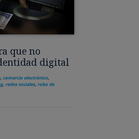
ra que no
dentidad digital
s
,
comercio electrónico
,
ng
,
redes sociales
,
robo de