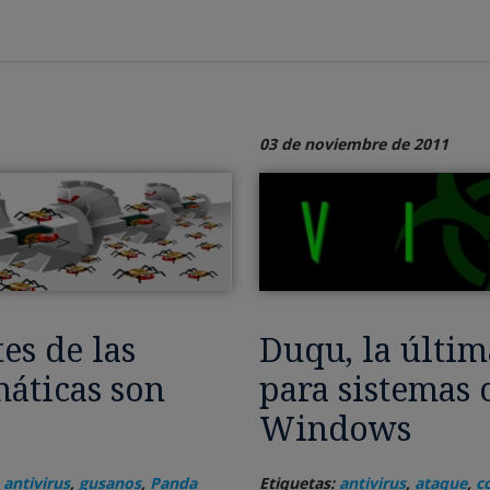
03 de noviembre de 2011
es de las
Duqu, la últi
áticas son
para sistemas 
Windows
,
antivirus
,
gusanos
,
Panda
Etiquetas:
antivirus
,
ataque
,
c