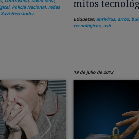
mitos tecnológ
s
,
contraseña
,
David Silva
,
gital
,
Policía Nacional
,
redes
,
Xavi Hernández
Etiquetas:
antivirus
,
arroz
,
bul
tecnológicos
,
usb
19 de julio de 2012