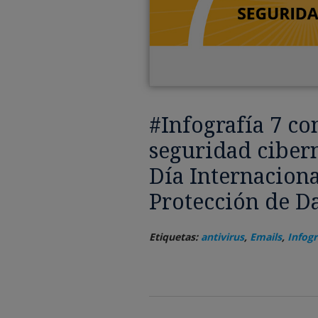
#Infografía 7 co
seguridad cibern
Día Internaciona
Protección de Da
Etiquetas:
antivirus
,
Emails
,
Infogr