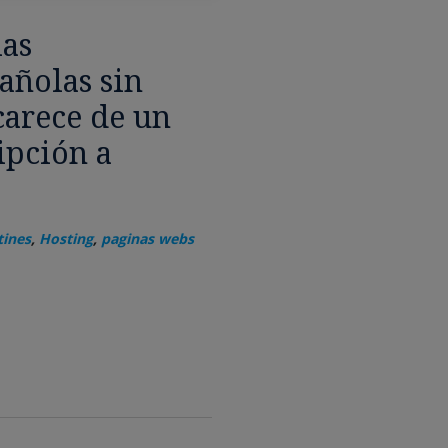
las
añolas sin
carece de un
ipción a
tines
,
Hosting
,
paginas webs