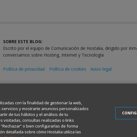
SOBRE ESTE BLOG:
Escrito por el equipo de Comunicación de Hostalia, dirigido por Inm
conversamos sobre Hosting, Internet y Tecnología.
Política de privacidad
Política de cookies
Aviso legal
2001-2026 © Copyright
Todos los Derechos Reservados
ilizadas con la finalidad de gestionar la web,
s servicios y mostrarte anuncios personalizados
CONFI
tir de tus hábitos y el análisis de tu
 visitadas, consultas realizadas o links
en “Rechazar” o bien configurarlas de forma
ón detallada sobre cómo Hostalia utiliza las