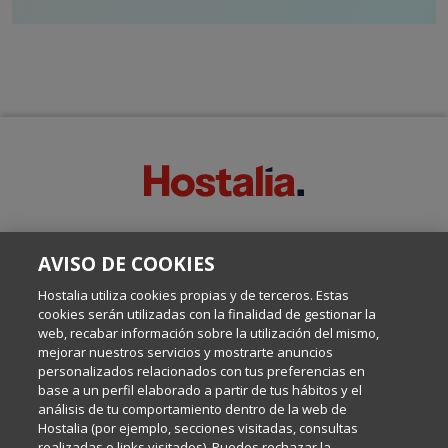
SOBRE ESTE BLOG:
AVISO DE COOKIES
Escrito por el equipo de Comunicación de Hostalia, dirigido por
Inma Castellanos, en el que conversamos sobre Hosting,
Hostalia utiliza cookies propias y de terceros. Estas
Internet y Tecnología.
cookies serán utilizadas con la finalidad de gestionar la
web, recabar información sobre la utilización del mismo,
mejorar nuestros servicios y mostrarte anuncios
Política de privacidad
personalizados relacionados con tus preferencias en
base a un perfil elaborado a partir de tus hábitos y el
análisis de tu comportamiento dentro de la web de
Política de cookies
Hostalia (por ejemplo, secciones visitadas, consultas
realizadas o links visitados). Puedes rechazar la