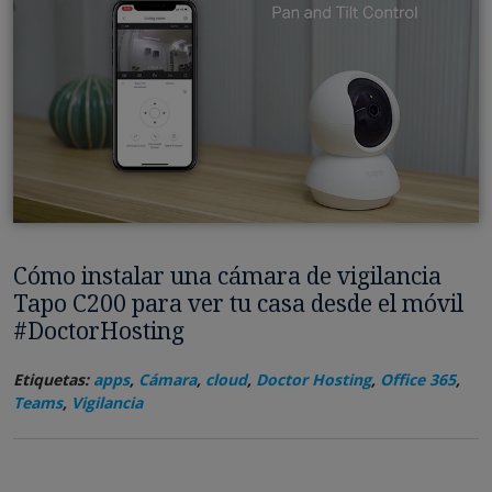
Cómo instalar una cámara de vigilancia
Tapo C200 para ver tu casa desde el móvil
#DoctorHosting
Etiquetas:
apps
,
Cámara
,
cloud
,
Doctor Hosting
,
Office 365
,
Teams
,
Vigilancia