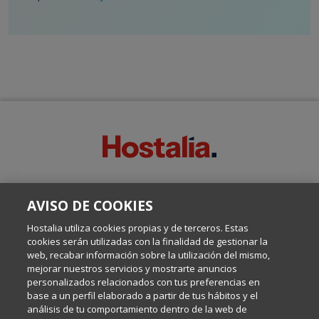
SOBRE ESTE BLOG:
AVISO DE COOKIES
Escrito por el equipo de Comunicación de Hostalia, dirigido por
Inma Castellanos, en el que conversamos sobre Hosting,
Hostalia utiliza cookies propias y de terceros. Estas
Internet y Tecnología.
cookies serán utilizadas con la finalidad de gestionar la
web, recabar información sobre la utilización del mismo,
mejorar nuestros servicios y mostrarte anuncios
Política de privacidad
personalizados relacionados con tus preferencias en
base a un perfil elaborado a partir de tus hábitos y el
análisis de tu comportamiento dentro de la web de
Política de cookies