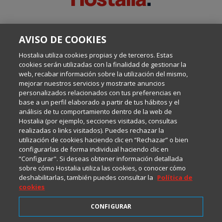
SOBRE ESTE BLOG:
AVISO DE COOKIES
Escrito por el equipo de Comunicación de Hostalia, dirigido por
Inma Castellanos, en el que conversamos sobre Hosting,
Hostalia utiliza cookies propias y de terceros. Estas
Internet y Tecnología.
cookies serán utilizadas con la finalidad de gestionar la
web, recabar información sobre la utilización del mismo,
mejorar nuestros servicios y mostrarte anuncios
Política de privacidad
personalizados relacionados con tus preferencias en
base a un perfil elaborado a partir de tus hábitos y el
análisis de tu comportamiento dentro de la web de
Política de cookies
Hostalia (por ejemplo, secciones visitadas, consultas
realizadas o links visitados). Puedes rechazar la
utilización de cookies haciendo clic en “Rechazar” o bien
Aviso legal
configurarlas de forma individual haciendo clic en
“Configurar". Si deseas obtener información detallada
sobre cómo Hostalia utiliza las cookies, o conocer cómo
deshabilitarlas, también puedes consultar la
Política de
cookies
CONFIGURAR