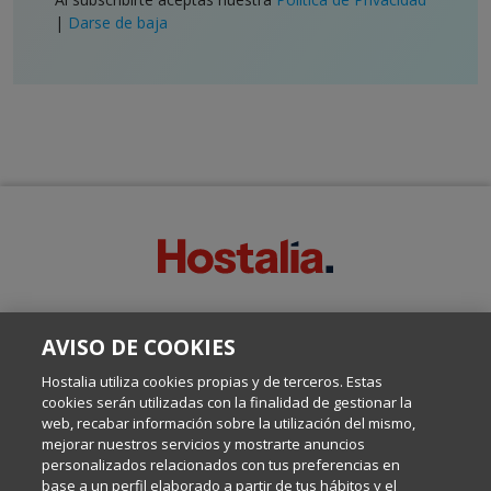
|
Darse de baja
SOBRE ESTE BLOG:
AVISO DE COOKIES
Escrito por el equipo de Comunicación de Hostalia, dirigido por
Inma Castellanos, en el que conversamos sobre Hosting,
Hostalia utiliza cookies propias y de terceros. Estas
Internet y Tecnología.
cookies serán utilizadas con la finalidad de gestionar la
web, recabar información sobre la utilización del mismo,
mejorar nuestros servicios y mostrarte anuncios
Política de privacidad
personalizados relacionados con tus preferencias en
base a un perfil elaborado a partir de tus hábitos y el