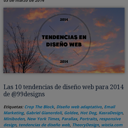
03 de marzo de 2014
Las 10 tendencias de diseño web para 2014
de @99designs
Etiquetas:
Crop The Block
,
Diseño web adaptativo
,
Email
Marketing
,
Gabriel Gianordoli
,
Goldee
,
Hot Dog
,
KasraDesign
,
Miniboden
,
New York Times
,
Parallax
,
Portraits
,
responsive
design
,
tendencias de diseño web
,
TheoryDesign
,
wistia.com