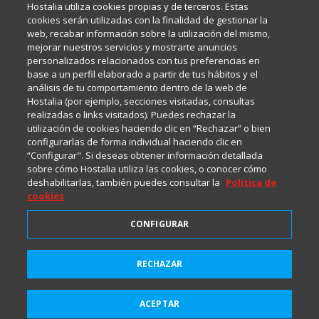
Hostalia utiliza cookies propias y de terceros. Estas
Internet y Tecnología.
cookies serán utilizadas con la finalidad de gestionar la
web, recabar información sobre la utilización del mismo,
mejorar nuestros servicios y mostrarte anuncios
Política de privacidad
personalizados relacionados con tus preferencias en
base a un perfil elaborado a partir de tus hábitos y el
análisis de tu comportamiento dentro de la web de
Política de cookies
Hostalia (por ejemplo, secciones visitadas, consultas
realizadas o links visitados). Puedes rechazar la
utilización de cookies haciendo clic en “Rechazar” o bien
Aviso legal
configurarlas de forma individual haciendo clic en
“Configurar". Si deseas obtener información detallada
sobre cómo Hostalia utiliza las cookies, o conocer cómo
deshabilitarlas, también puedes consultar la
Política de
cookies
CONFIGURAR
2001-2026 © Copyright
RECHAZAR
Suscríbete a HostaliaNews
Todos los Derechos Reservados
para mantenerte a la última
ACEPTAR
Suscribirme