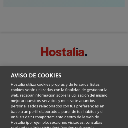
SOBRE ESTE BLOG:
AVISO DE COOKIES
Escrito por el equipo de Comunicación de Hostalia, dirigido por
Inma Castellanos, en el que conversamos sobre Hosting,
Hostalia utiliza cookies propias y de terceros. Estas
Internet y Tecnología.
cookies serán utilizadas con la finalidad de gestionar la
web, recabar información sobre la utilización del mismo,
mejorar nuestros servicios y mostrarte anuncios
Política de privacidad
personalizados relacionados con tus preferencias en
base a un perfil elaborado a partir de tus hábitos y el
análisis de tu comportamiento dentro de la web de
Política de cookies
Hostalia (por ejemplo, secciones visitadas, consultas
realizadas o links visitados). Puedes rechazar la