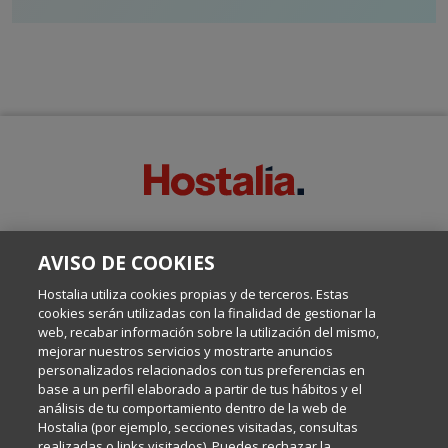
SOBRE ESTE BLOG:
AVISO DE COOKIES
Escrito por el equipo de Comunicación de Hostalia, dirigido por
Inma Castellanos, en el que conversamos sobre Hosting,
Hostalia utiliza cookies propias y de terceros. Estas
Internet y Tecnología.
cookies serán utilizadas con la finalidad de gestionar la
web, recabar información sobre la utilización del mismo,
mejorar nuestros servicios y mostrarte anuncios
Política de privacidad
personalizados relacionados con tus preferencias en
base a un perfil elaborado a partir de tus hábitos y el
análisis de tu comportamiento dentro de la web de
Política de cookies
Hostalia (por ejemplo, secciones visitadas, consultas
realizadas o links visitados). Puedes rechazar la