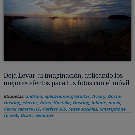
Deja llevar tu imaginación, aplicando los
mejores efectos para tus fotos con el móvil
Etiquetas:
android
,
aplicaciones gratuitas
,
Aviary
,
Doctor
Hosting
,
efectos
,
fotos
,
Hostalia
,
Hosting
,
iphone
,
movil
,
Pencil camera HD
,
Perfect 365
,
redes sociales
,
Smartphone
,
tu web
,
Ucam
,
windows