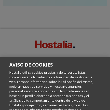
SOBRE ESTE BLOG:
AVISO DE COOKIES
Escrito por el equipo de Comunicación de Hostalia, dirigido por
Inma Castellanos, en el que conversamos sobre Hosting,
Hostalia utiliza cookies propias y de terceros. Estas
Internet y Tecnología.
cookies serán utilizadas con la finalidad de gestionar la
web, recabar información sobre la utilización del mismo,
mejorar nuestros servicios y mostrarte anuncios
Política de privacidad
personalizados relacionados con tus preferencias en
base a un perfil elaborado a partir de tus hábitos y el
análisis de tu comportamiento dentro de la web de
Política de cookies
Hostalia (por ejemplo, secciones visitadas, consultas
realizadas o links visitados). Puedes rechazar la