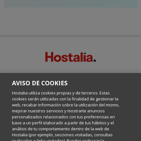
SOBRE ESTE BLOG:
AVISO DE COOKIES
Escrito por el equipo de Comunicación de Hostalia, dirigido por
Inma Castellanos, en el que conversamos sobre Hosting,
Hostalia utiliza cookies propias y de terceros. Estas
Internet y Tecnología.
cookies serán utilizadas con la finalidad de gestionar la
web, recabar información sobre la utilización del mismo,
mejorar nuestros servicios y mostrarte anuncios
Política de privacidad
personalizados relacionados con tus preferencias en
base a un perfil elaborado a partir de tus hábitos y el
análisis de tu comportamiento dentro de la web de
Política de cookies
Hostalia (por ejemplo, secciones visitadas, consultas
realizadas o links visitados). Puedes rechazar la