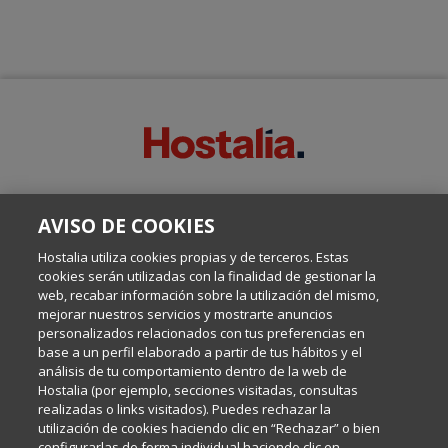
SOBRE ESTE BLOG:
AVISO DE COOKIES
Escrito por el equipo de Comunicación de Hostalia, dirigido por
Inma Castellanos, en el que conversamos sobre Hosting,
Hostalia utiliza cookies propias y de terceros. Estas
Internet y Tecnología.
cookies serán utilizadas con la finalidad de gestionar la
web, recabar información sobre la utilización del mismo,
mejorar nuestros servicios y mostrarte anuncios
Política de privacidad
personalizados relacionados con tus preferencias en
base a un perfil elaborado a partir de tus hábitos y el
análisis de tu comportamiento dentro de la web de
Política de cookies
Hostalia (por ejemplo, secciones visitadas, consultas
realizadas o links visitados). Puedes rechazar la
utilización de cookies haciendo clic en “Rechazar” o bien
Aviso legal
configurarlas de forma individual haciendo clic en