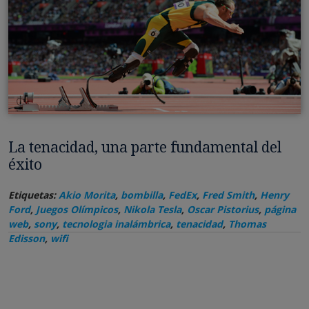
La tenacidad, una parte fundamental del
éxito
Etiquetas:
Akio Morita
,
bombilla
,
FedEx
,
Fred Smith
,
Henry
Ford
,
Juegos Olímpicos
,
Nikola Tesla
,
Oscar Pistorius
,
página
web
,
sony
,
tecnologia inalámbrica
,
tenacidad
,
Thomas
Edisson
,
wifi