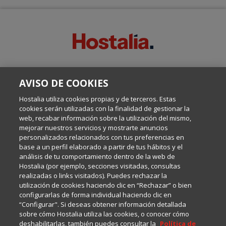
SOBRE ESTE BLOG:
AVISO DE COOKIES
Escrito por el equipo de Comunicación de Hostalia, dirigido por
Inma Castellanos, en el que conversamos sobre Hosting,
Hostalia utiliza cookies propias y de terceros. Estas
Internet y Tecnología.
cookies serán utilizadas con la finalidad de gestionar la
web, recabar información sobre la utilización del mismo,
mejorar nuestros servicios y mostrarte anuncios
Política de privacidad
personalizados relacionados con tus preferencias en
base a un perfil elaborado a partir de tus hábitos y el
análisis de tu comportamiento dentro de la web de
Política de cookies
Hostalia (por ejemplo, secciones visitadas, consultas
realizadas o links visitados). Puedes rechazar la
utilización de cookies haciendo clic en “Rechazar” o bien
Aviso legal
configurarlas de forma individual haciendo clic en
“Configurar". Si deseas obtener información detallada
sobre cómo Hostalia utiliza las cookies, o conocer cómo
deshabilitarlas, también puedes consultar la
Política de