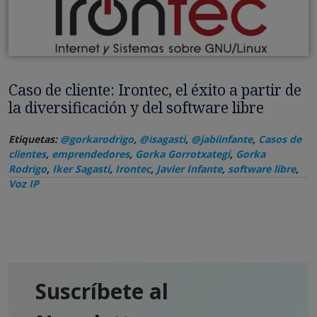
Caso de cliente: Irontec, el éxito a partir de
la diversificación y del software libre
Etiquetas:
@gorkarodrigo
,
@isagasti
,
@jabiinfante
,
Casos de
clientes
,
emprendedores
,
Gorka Gorrotxategi
,
Gorka
Rodrigo
,
Iker Sagasti
,
Irontec
,
Javier Infante
,
software libre
,
Voz IP
Suscríbete al