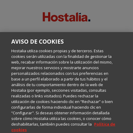
SOBRE ESTE BLOG:
AVISO DE COOKIES
Escrito por el equipo de Comunicación de Hostalia, dirigido por
Inma Castellanos, en el que conversamos sobre Hosting,
Hostalia utiliza cookies propias y de terceros. Estas
Internet y Tecnología.
cookies serán utilizadas con la finalidad de gestionar la
web, recabar información sobre la utilización del mismo,
mejorar nuestros servicios y mostrarte anuncios
Política de privacidad
personalizados relacionados con tus preferencias en
base a un perfil elaborado a partir de tus hábitos y el
análisis de tu comportamiento dentro de la web de
Política de cookies
Hostalia (por ejemplo, secciones visitadas, consultas
realizadas o links visitados). Puedes rechazar la
utilización de cookies haciendo clic en “Rechazar” o bien
Aviso legal
configurarlas de forma individual haciendo clic en
“Configurar". Si deseas obtener información detallada
sobre cómo Hostalia utiliza las cookies, o conocer cómo
deshabilitarlas, también puedes consultar la
Política de
cookies