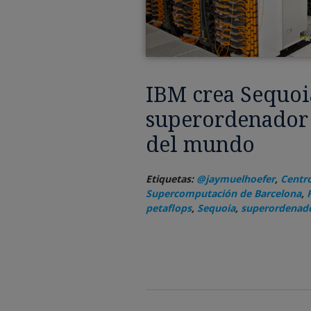
IBM crea Sequoia
superordenador
del mundo
Etiquetas:
@jaymuelhoefer
,
Centro
Supercomputación de Barcelona
,
petaflops
,
Sequoia
,
superordenad