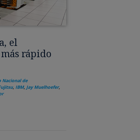
, el
 más rápido
 Nacional de
Fujitsu
,
IBM
,
,
or