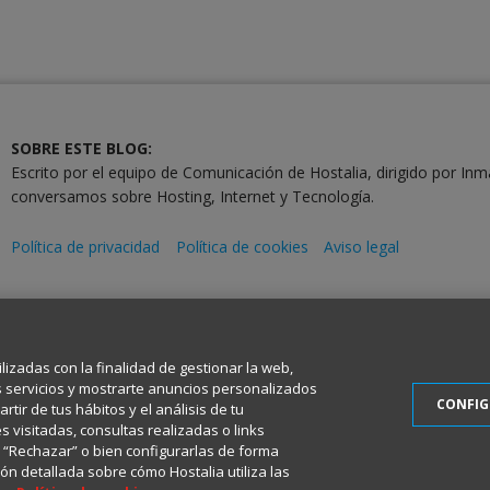
SOBRE ESTE BLOG:
Escrito por el equipo de Comunicación de Hostalia, dirigido por Inm
conversamos sobre Hosting, Internet y Tecnología.
Política de privacidad
Política de cookies
Aviso legal
2001-2026 © Copyright
Todos los Derechos Reservados
ilizadas con la finalidad de gestionar la web,
s servicios y mostrarte anuncios personalizados
CONFI
tir de tus hábitos y el análisis de tu
 visitadas, consultas realizadas o links
en “Rechazar” o bien configurarlas de forma
ón detallada sobre cómo Hostalia utiliza las