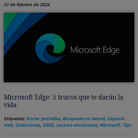
21 de febrero de 2024
Microsoft Edge: 5 trucos que te darán la
vida
Etiquetas:
Anclar pestañas
,
Busqueda en lateral
,
Captura
web
,
Colecciones
,
EDGE
,
Lectura envolvente
,
Microsoft
,
Tips