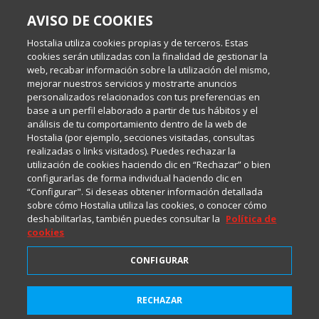
SOBRE ESTE BLOG:
AVISO DE COOKIES
Escrito por el equipo de Comunicación de Hostalia, dirigido por
Inma Castellanos, en el que conversamos sobre Hosting,
Hostalia utiliza cookies propias y de terceros. Estas
Internet y Tecnología.
cookies serán utilizadas con la finalidad de gestionar la
web, recabar información sobre la utilización del mismo,
mejorar nuestros servicios y mostrarte anuncios
Política de privacidad
personalizados relacionados con tus preferencias en
base a un perfil elaborado a partir de tus hábitos y el
análisis de tu comportamiento dentro de la web de
Política de cookies
Hostalia (por ejemplo, secciones visitadas, consultas
realizadas o links visitados). Puedes rechazar la
utilización de cookies haciendo clic en “Rechazar” o bien
Aviso legal
configurarlas de forma individual haciendo clic en
“Configurar". Si deseas obtener información detallada
sobre cómo Hostalia utiliza las cookies, o conocer cómo
deshabilitarlas, también puedes consultar la
Política de
cookies
CONFIGURAR
2001-2026 © Copyright
RECHAZAR
Todos los Derechos Reservados