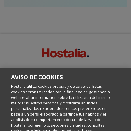
SOBRE ESTE BLOG:
AVISO DE COOKIES
Escrito por el equipo de Comunicación de Hostalia, dirigido por
Inma Castellanos, en el que conversamos sobre Hosting,
Hostalia utiliza cookies propias y de terceros. Estas
Internet y Tecnología.
cookies serán utilizadas con la finalidad de gestionar la
web, recabar información sobre la utilización del mismo,
mejorar nuestros servicios y mostrarte anuncios
Política de privacidad
personalizados relacionados con tus preferencias en
base a un perfil elaborado a partir de tus hábitos y el
análisis de tu comportamiento dentro de la web de
Política de cookies
Hostalia (por ejemplo, secciones visitadas, consultas
realizadas o links visitados). Puedes rechazar la