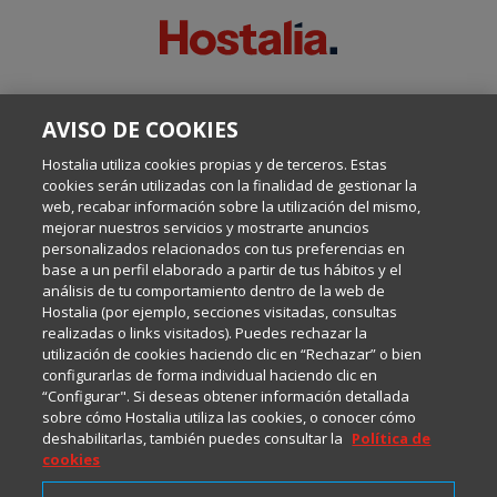
SOBRE ESTE BLOG:
AVISO DE COOKIES
Escrito por el equipo de Comunicación de Hostalia, dirigido por
Inma Castellanos, en el que conversamos sobre Hosting,
Hostalia utiliza cookies propias y de terceros. Estas
Internet y Tecnología.
cookies serán utilizadas con la finalidad de gestionar la
web, recabar información sobre la utilización del mismo,
mejorar nuestros servicios y mostrarte anuncios
Política de privacidad
personalizados relacionados con tus preferencias en
base a un perfil elaborado a partir de tus hábitos y el
análisis de tu comportamiento dentro de la web de
Política de cookies
Hostalia (por ejemplo, secciones visitadas, consultas
realizadas o links visitados). Puedes rechazar la
utilización de cookies haciendo clic en “Rechazar” o bien
Aviso legal
configurarlas de forma individual haciendo clic en
“Configurar". Si deseas obtener información detallada
sobre cómo Hostalia utiliza las cookies, o conocer cómo
deshabilitarlas, también puedes consultar la
Política de
cookies