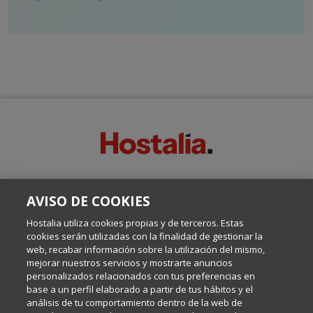
SOBRE ESTE BLOG:
AVISO DE COOKIES
Escrito por el equipo de Comunicación de Hostalia, dirigido por
Inma Castellanos, en el que conversamos sobre Hosting,
Hostalia utiliza cookies propias y de terceros. Estas
Internet y Tecnología.
cookies serán utilizadas con la finalidad de gestionar la
web, recabar información sobre la utilización del mismo,
mejorar nuestros servicios y mostrarte anuncios
Política de privacidad
personalizados relacionados con tus preferencias en
base a un perfil elaborado a partir de tus hábitos y el
análisis de tu comportamiento dentro de la web de
Política de cookies