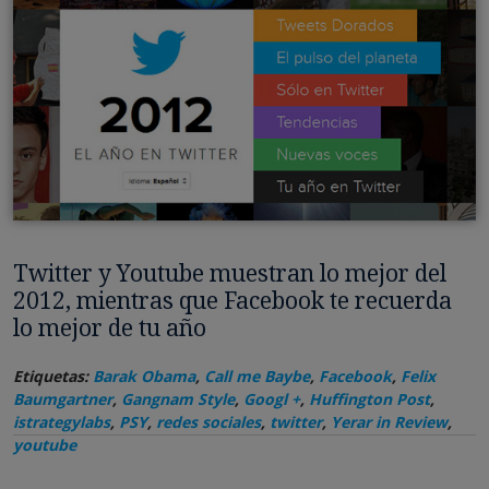
Twitter y Youtube muestran lo mejor del
2012, mientras que Facebook te recuerda
lo mejor de tu año
Etiquetas:
Barak Obama
,
Call me Baybe
,
Facebook
,
Felix
Baumgartner
,
Gangnam Style
,
Googl +
,
Huffington Post
,
istrategylabs
,
PSY
,
redes sociales
,
twitter
,
Yerar in Review
,
youtube