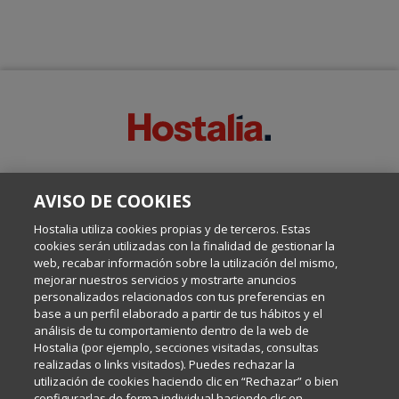
SOBRE ESTE BLOG:
AVISO DE COOKIES
Escrito por el equipo de Comunicación de Hostalia, dirigido por
Inma Castellanos, en el que conversamos sobre Hosting,
Hostalia utiliza cookies propias y de terceros. Estas
Internet y Tecnología.
cookies serán utilizadas con la finalidad de gestionar la
web, recabar información sobre la utilización del mismo,
mejorar nuestros servicios y mostrarte anuncios
Política de privacidad
personalizados relacionados con tus preferencias en
base a un perfil elaborado a partir de tus hábitos y el
análisis de tu comportamiento dentro de la web de
Política de cookies
Hostalia (por ejemplo, secciones visitadas, consultas
realizadas o links visitados). Puedes rechazar la
utilización de cookies haciendo clic en “Rechazar” o bien
Aviso legal
configurarlas de forma individual haciendo clic en