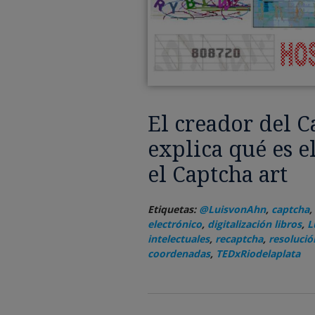
El creador del C
explica qué es e
el Captcha art
Etiquetas:
@LuisvonAhn
,
captcha
,
electrónico
,
digitalización libros
,
L
intelectuales
,
recaptcha
,
resoluci
coordenadas
,
TEDxRiodelaplata