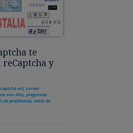
aptcha te
l reCaptcha y
captcha art
,
correo
uis von Ahn
,
preguntas
ón de problemas
,
tabla de