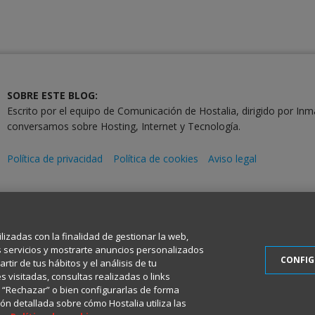
SOBRE ESTE BLOG:
Escrito por el equipo de Comunicación de Hostalia, dirigido por Inm
conversamos sobre Hosting, Internet y Tecnología.
Política de privacidad
Política de cookies
Aviso legal
2001-2026 © Copyright
Todos los Derechos Reservados
ilizadas con la finalidad de gestionar la web,
s servicios y mostrarte anuncios personalizados
CONFI
tir de tus hábitos y el análisis de tu
 visitadas, consultas realizadas o links
en “Rechazar” o bien configurarlas de forma
ón detallada sobre cómo Hostalia utiliza las