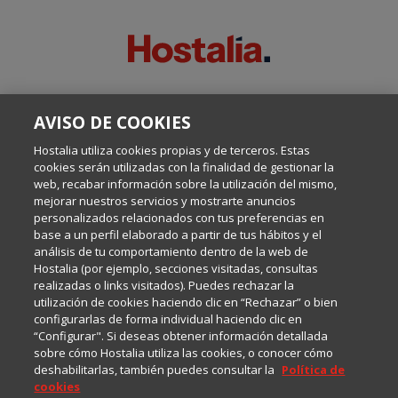
SOBRE ESTE BLOG:
AVISO DE COOKIES
Escrito por el equipo de Comunicación de Hostalia, dirigido por
Inma Castellanos, en el que conversamos sobre Hosting,
Hostalia utiliza cookies propias y de terceros. Estas
Internet y Tecnología.
cookies serán utilizadas con la finalidad de gestionar la
web, recabar información sobre la utilización del mismo,
mejorar nuestros servicios y mostrarte anuncios
Política de privacidad
personalizados relacionados con tus preferencias en
base a un perfil elaborado a partir de tus hábitos y el
análisis de tu comportamiento dentro de la web de
Política de cookies
Hostalia (por ejemplo, secciones visitadas, consultas
realizadas o links visitados). Puedes rechazar la
utilización de cookies haciendo clic en “Rechazar” o bien
Aviso legal
configurarlas de forma individual haciendo clic en
“Configurar". Si deseas obtener información detallada
sobre cómo Hostalia utiliza las cookies, o conocer cómo
deshabilitarlas, también puedes consultar la
Política de
cookies