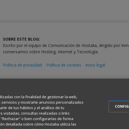
SOBRE ESTE BLOG:
Escrito por el equipo de Comunicación de Hostalia, dirigido por Inm
conversamos sobre Hosting, Internet y Tecnología.
Política de privacidad
Política de cookies
Aviso legal
2001-2026 © Copyright
Todos los Derechos Reservados
ilizadas con la finalidad de gestionar la web,
s servicios y mostrarte anuncios personalizados
CONFI
tir de tus hábitos y el análisis de tu
 visitadas, consultas realizadas o links
en “Rechazar” o bien configurarlas de forma
ón detallada sobre cómo Hostalia utiliza las