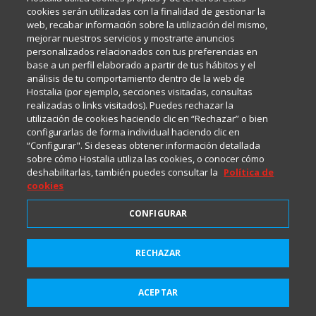
Internet y Tecnología.
cookies serán utilizadas con la finalidad de gestionar la
web, recabar información sobre la utilización del mismo,
mejorar nuestros servicios y mostrarte anuncios
Política de privacidad
personalizados relacionados con tus preferencias en
base a un perfil elaborado a partir de tus hábitos y el
análisis de tu comportamiento dentro de la web de
Política de cookies
Hostalia (por ejemplo, secciones visitadas, consultas
realizadas o links visitados). Puedes rechazar la
utilización de cookies haciendo clic en “Rechazar” o bien
Aviso legal
configurarlas de forma individual haciendo clic en
“Configurar". Si deseas obtener información detallada
sobre cómo Hostalia utiliza las cookies, o conocer cómo
deshabilitarlas, también puedes consultar la
Política de
cookies
CONFIGURAR
2001-2026 © Copyright
RECHAZAR
Suscríbete a HostaliaNews
Todos los Derechos Reservados
para mantenerte a la última
ACEPTAR
Suscribirme