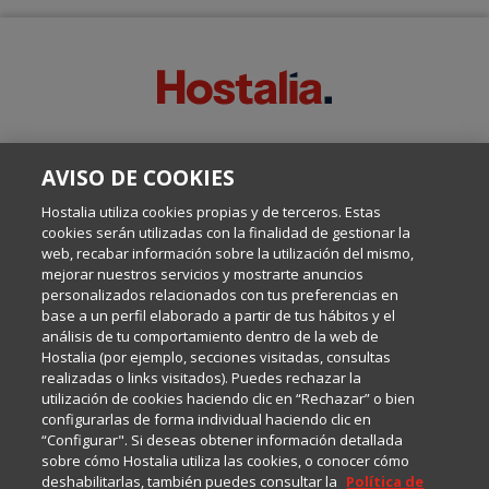
SOBRE ESTE BLOG:
AVISO DE COOKIES
Escrito por el equipo de Comunicación de Hostalia, dirigido por
Inma Castellanos, en el que conversamos sobre Hosting,
Hostalia utiliza cookies propias y de terceros. Estas
Internet y Tecnología.
cookies serán utilizadas con la finalidad de gestionar la
web, recabar información sobre la utilización del mismo,
mejorar nuestros servicios y mostrarte anuncios
Política de privacidad
personalizados relacionados con tus preferencias en
base a un perfil elaborado a partir de tus hábitos y el
análisis de tu comportamiento dentro de la web de
Política de cookies
Hostalia (por ejemplo, secciones visitadas, consultas
realizadas o links visitados). Puedes rechazar la
utilización de cookies haciendo clic en “Rechazar” o bien
Aviso legal
configurarlas de forma individual haciendo clic en
“Configurar". Si deseas obtener información detallada
sobre cómo Hostalia utiliza las cookies, o conocer cómo
deshabilitarlas, también puedes consultar la
Política de