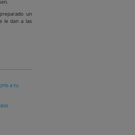
sen.
preparado un
e le dan a las
irlo a tu
cess