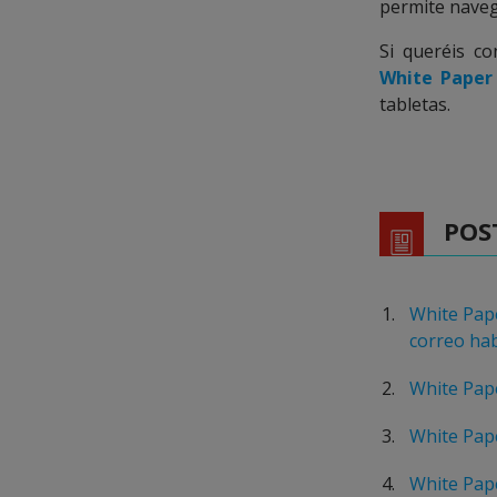
permite navega
Si queréis co
White Paper
tabletas.
POS
White Pape
correo habi
White Pape
White Pap
White Pape