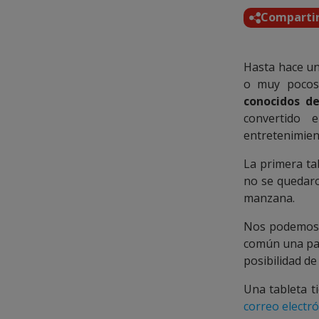
Comparti
Hasta hace un
o muy pocos
conocidos d
convertido 
entretenimien
La primera ta
no se quedaro
manzana.
Nos podemos
común una pant
posibilidad de
Una tableta t
correo electr