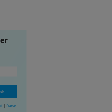
ter
SE
ad
|
Darse