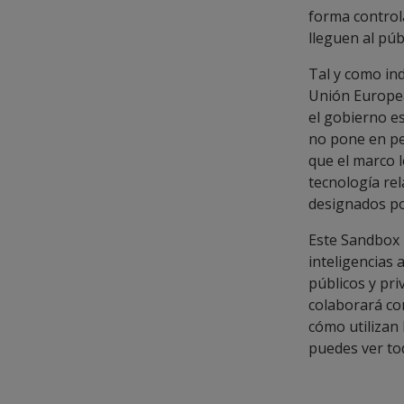
forma control
lleguen al púb
Tal y como in
Unión Europe
el gobierno es
no pone en pel
que el marco l
tecnología re
designados por
Este Sandbox
inteligencias 
públicos y pri
colaborará co
cómo utilizan 
puedes ver to