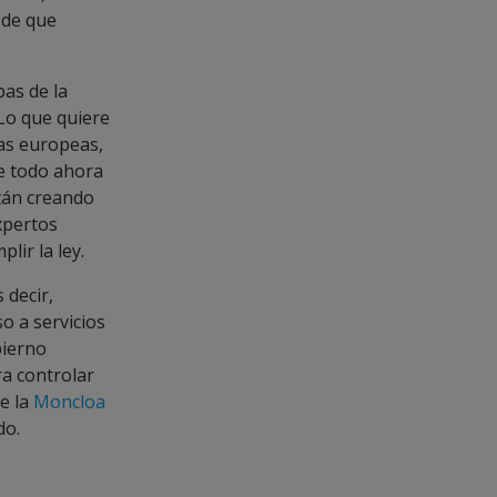
 de que
bas de la
 Lo que quiere
mas europeas,
re todo ahora
stán creando
xpertos
lir la ley.
s decir,
so a servicios
bierno
ra controlar
de la
Moncloa
do.