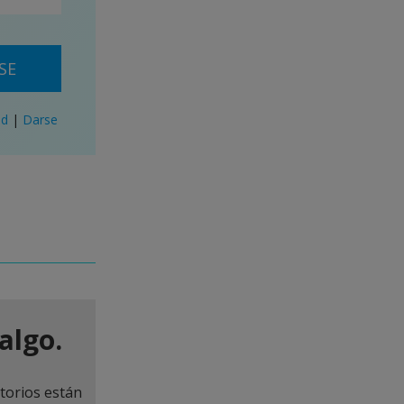
SE
ad
|
Darse
algo.
torios están