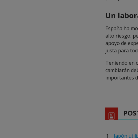
Un labora
España ha mon
alto riesgo, 
apoyo de exper
justa para tod
Teniendo en 
cambiarán deb
importantes d
POS
Japón util