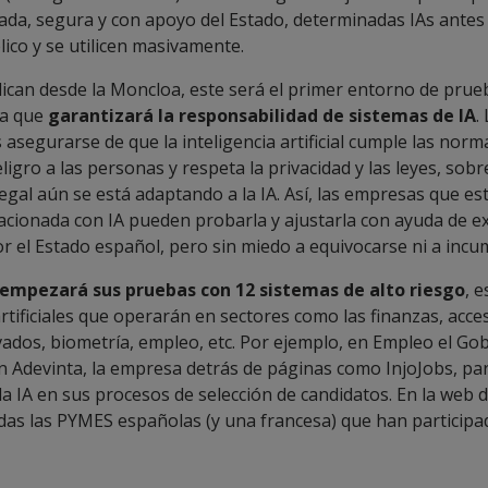
ada, segura y con apoyo del Estado, determinadas IAs antes
lico y se utilicen masivamente.
dican desde la Moncloa, este será el primer entorno de prue
a que
garantizará la responsabilidad de sistemas de IA
.
 asegurarse de que la inteligencia artificial cumple las nor
igro a las personas y respeta la privacidad y las leyes, sob
egal aún se está adaptando a la IA. Así, las empresas que e
lacionada con IA pueden probarla y ajustarla con ayuda de e
 el Estado español, pero sin miedo a equivocarse ni a incump
empezará sus pruebas con 12 sistemas de alto riesgo
, e
artificiales que operarán en sectores como las finanzas, acce
vados, biometría, empleo, etc. Por ejemplo, en Empleo el Go
n Adevinta, la empresa detrás de páginas como InjoJobs, pa
la IA en sus procesos de selección de candidatos. En la web 
das las PYMES españolas (y una francesa) que han participa