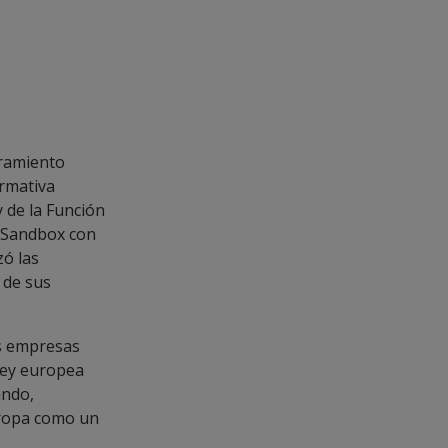
ramiento
ormativa
y de la Función
l Sandbox con
zó las
 de sus
s empresas
ley europea
ando,
uropa como un