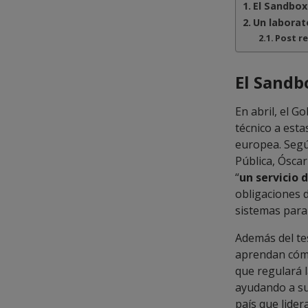
El Sandbox 
Un laborato
Post r
El Sandb
En abril, el G
técnico a est
europea. Según
Pública, Ósca
“
un servicio 
obligaciones d
sistemas para 
Además del te
aprendan cómo
que regulará l
ayudando a su
país que lider