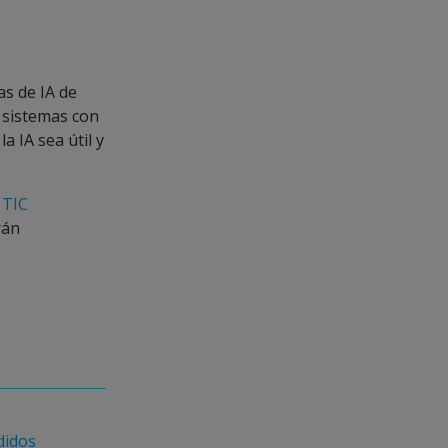
as de IA de
 sistemas con
a IA sea útil y
 TIC
rán
didos