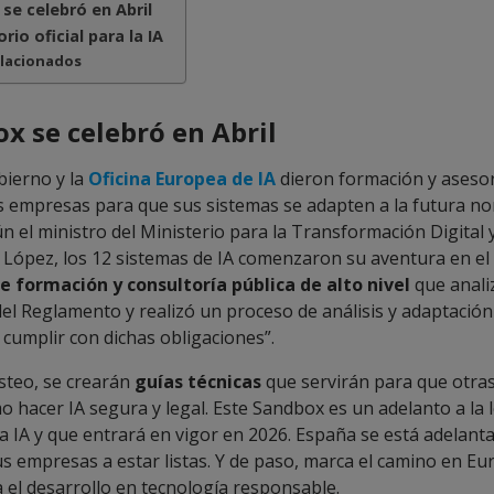
se celebró en Abril
rio oficial para la IA
elacionados
ox se celebró en Abril
obierno y la
Oficina Europea de IA
dieron formación y aseso
as empresas para que sus sistemas se adapten a la futura n
 el ministro del Ministerio para la Transformación Digital 
r López, los 12 sistemas de IA comenzaron su aventura en e
de formación y consultoría pública de alto nivel
que anali
el Reglamento y realizó un proceso de análisis y adaptación
cumplir con dichas obligaciones”.
steo, se crearán
guías técnicas
que servirán para que otra
 hacer IA segura y legal. Este Sandbox es un adelanto a la 
a IA y que entrará en vigor en 2026. España se está adelant
s empresas a estar listas. Y de paso, marca el camino en E
a el desarrollo en tecnología responsable.