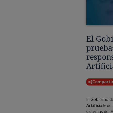
El Gobi
pruebas
respons
Artifici
Comparti
El Gobierno d
Artificial
» de
sistemas de IA 