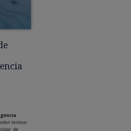
de
gencia
igencia
eden testear
robar, de