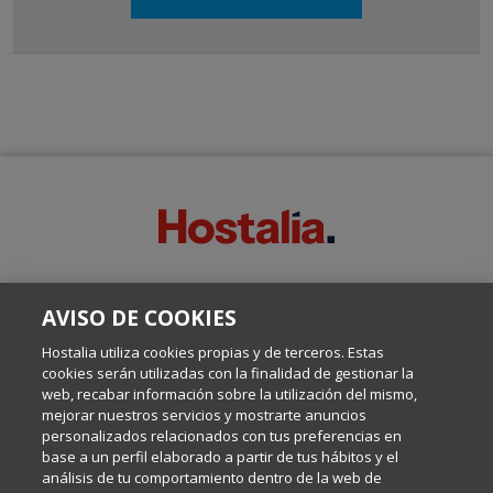
SOBRE ESTE BLOG:
AVISO DE COOKIES
Escrito por el equipo de Comunicación de Hostalia, dirigido por
Inma Castellanos, en el que conversamos sobre Hosting,
Hostalia utiliza cookies propias y de terceros. Estas
Internet y Tecnología.
cookies serán utilizadas con la finalidad de gestionar la
web, recabar información sobre la utilización del mismo,
mejorar nuestros servicios y mostrarte anuncios
Política de privacidad
personalizados relacionados con tus preferencias en
base a un perfil elaborado a partir de tus hábitos y el
análisis de tu comportamiento dentro de la web de
Política de cookies