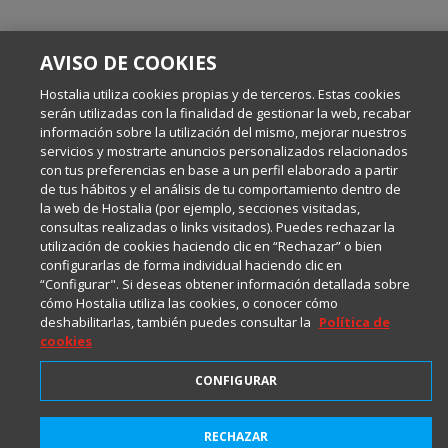
AVISO DE COOKIES
Hostalia utiliza cookies propias y de terceros. Estas cookies
serán utilizadas con la finalidad de gestionar la web, recabar
información sobre la utilización del mismo, mejorar nuestros
servicios y mostrarte anuncios personalizados relacionados
2001-2026 © Copyright
con tus preferencias en base a un perfil elaborado a partir
Todos los Derechos Reservados
de tus hábitos y el análisis de tu comportamiento dentro de
la web de Hostalia (por ejemplo, secciones visitadas,
consultas realizadas o links visitados). Puedes rechazar la
utilización de cookies haciendo clic en “Rechazar” o bien
configurarlas de forma individual haciendo clic en
“Configurar". Si deseas obtener información detallada sobre
cómo Hostalia utiliza las cookies, o conocer cómo
deshabilitarlas, también puedes consultar la
Política de
cookies
CONFIGURAR
RECHAZAR