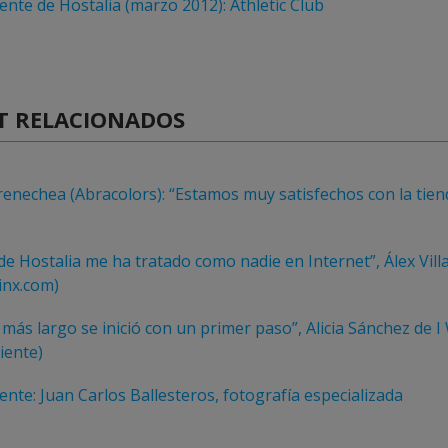
iente de Hostalia (marzo 2012): Athletic Club
T RELACIONADOS
enechea (Abracolors): “Estamos muy satisfechos con la tien
de Hostalia me ha tratado como nadie en Internet”, Álex Vill
linx.com)
 más largo se inició con un primer paso”, Alicia Sánchez de 
iente)
iente: Juan Carlos Ballesteros, fotografía especializada