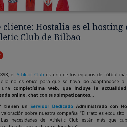
 cliente: Hostalia es el hosting 
letic Club de Bilbao
r
898, el
Athletic Club
es uno de los equipos de fútbol más
ello no es óbice para que se haya ido adaptándose a 
e una
completísima web, que incluye la actualidad
ienda online, chat con sus simpatizantes…
s" tienen un
Servidor Dedicado
Administrado con Hos
 valoración sobre nuestra compañía: “El trato es exquisito, 
 Las necesidades del Athletic Club están más que cub
 esta relación sea larga y duradera”.