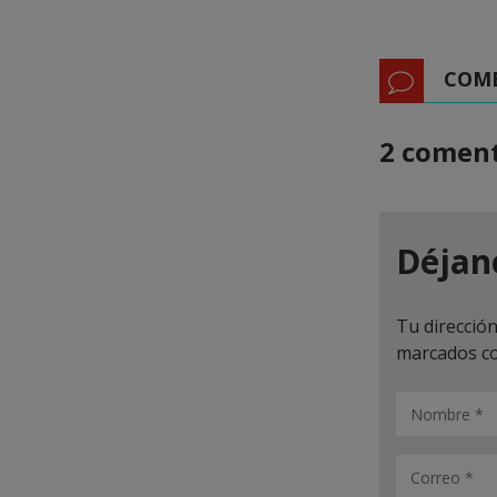
COM
2 coment
Déjan
Tu dirección
marcados c