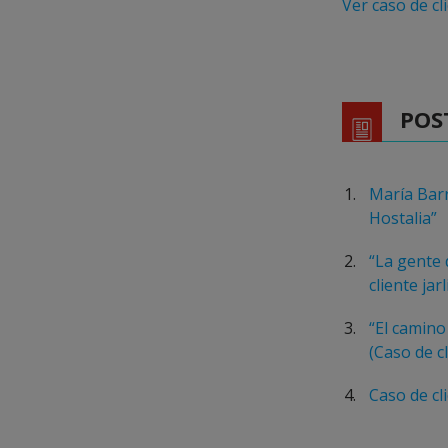
Ver caso de cl
POS
María Barr
Hostalia”
“La gente 
cliente jar
“El camino
(Caso de cl
Caso de cl