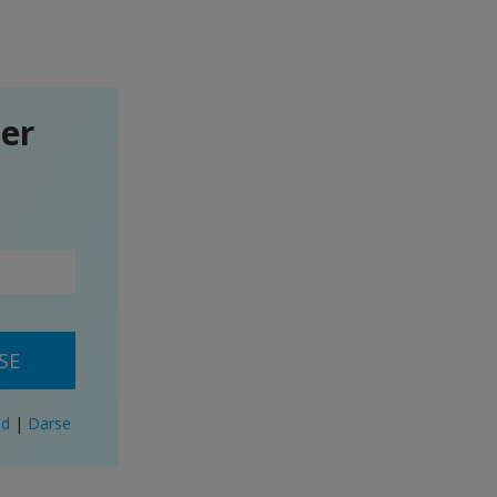
ter
SE
ad
|
Darse