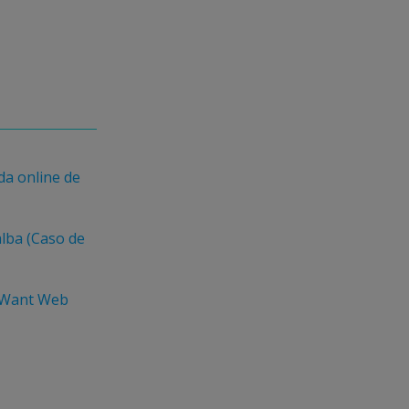
da online de
alba (Caso de
I Want Web