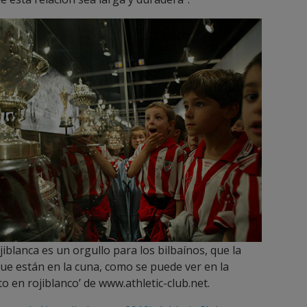
iblanca es un orgullo para los bilbaínos, que la
que están en la cuna, como se puede ver en la
to en rojiblanco’ de www.athletic-club.net.