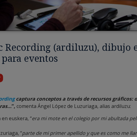
 Recording (ardiluzu), dibujo 
 para eventos
r
ording
c
aptura conceptos a través de recursos gráficos: d
bras…
”,
comenta Ángel López de Luzuriaga, alias ardiluzu:
a en euskera, “
era mi mote en el colegio por mi abultada p
uzuriaga, “
parte de mi primer apellido y que es como me l