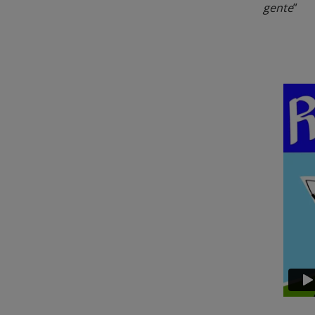
gente
”