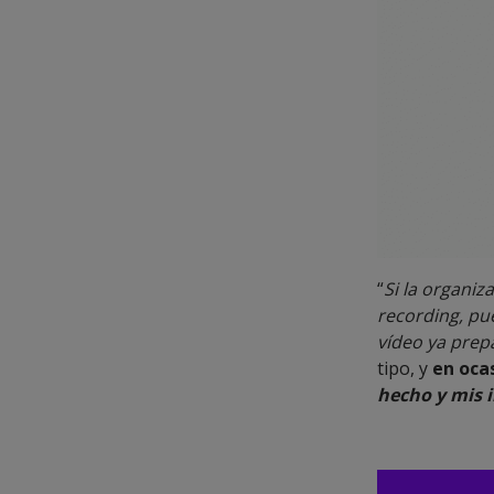
“
Si la organiz
recording, pu
vídeo ya prep
tipo, y
en ocas
hecho y mis 