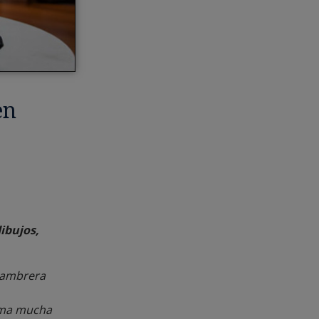
en
ibujos,
elambrera
lama mucha