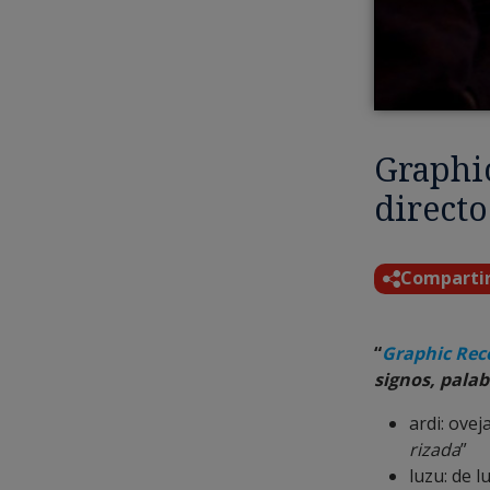
Graphic
directo
Comparti
“
Graphic Rec
signos, pala
ardi: ovej
rizada
”
luzu: de l