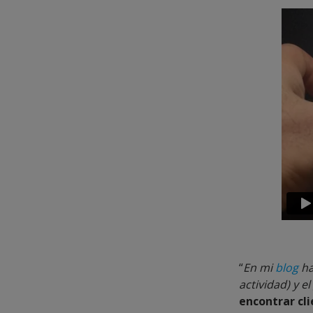
“
En mi
blog
ha
actividad) y e
encontrar cl