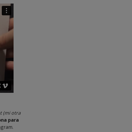
t (mi otra
ona para
agram.