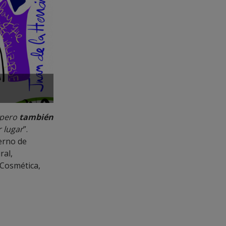
pero
también
 lugar
”.
erno de
ral,
 Cosmética,