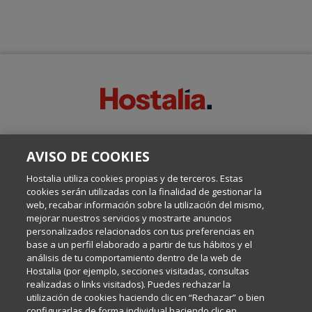
SOBRE ESTE BLOG:
AVISO DE COOKIES
Escrito por el equipo de Comunicación de Hostalia, dirigido por
Inma Castellanos, en el que conversamos sobre Hosting,
Hostalia utiliza cookies propias y de terceros. Estas
Internet y Tecnología.
cookies serán utilizadas con la finalidad de gestionar la
web, recabar información sobre la utilización del mismo,
mejorar nuestros servicios y mostrarte anuncios
Política de privacidad
personalizados relacionados con tus preferencias en
base a un perfil elaborado a partir de tus hábitos y el
análisis de tu comportamiento dentro de la web de
Política de cookies
Hostalia (por ejemplo, secciones visitadas, consultas
realizadas o links visitados). Puedes rechazar la
utilización de cookies haciendo clic en “Rechazar” o bien
Aviso legal
configurarlas de forma individual haciendo clic en