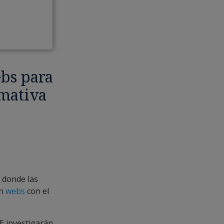
ebs para
mativa
 donde las
án
webs
con el
E investigarán