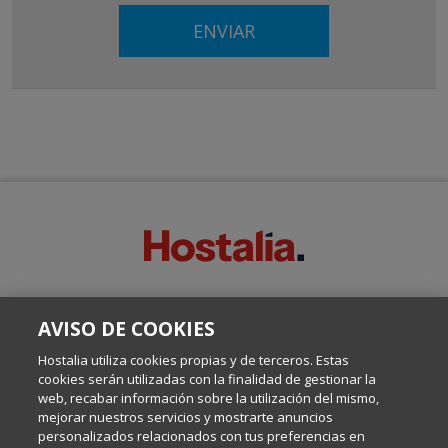
SOBRE ESTE BLOG:
AVISO DE COOKIES
Escrito por el equipo de Comunicación de Hostalia, dirigido por
Inma Castellanos, en el que conversamos sobre Hosting,
Hostalia utiliza cookies propias y de terceros. Estas
Internet y Tecnología.
cookies serán utilizadas con la finalidad de gestionar la
web, recabar información sobre la utilización del mismo,
mejorar nuestros servicios y mostrarte anuncios
Política de privacidad
personalizados relacionados con tus preferencias en