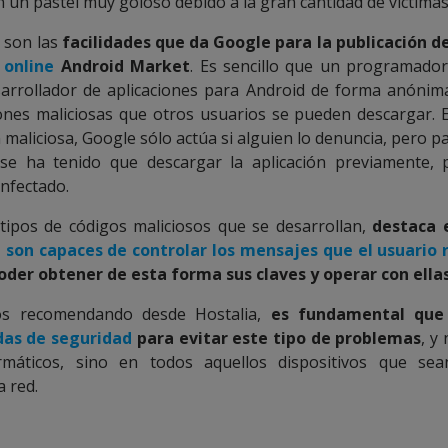
n un pastel muy goloso debido a la gran cantidad de víctimas
 son las
facilidades que da Google para la publicación d
 online
Android Market
. Es sencillo que un programado
arrollador de aplicaciones para Android de forma anónima
iones maliciosas que otros usuarios se pueden descargar. 
 maliciosa, Google sólo actúa si alguien lo denuncia, pero 
 se ha tenido que descargar la aplicación previamente, 
infectado.
tipos de códigos maliciosos que se desarrollan,
destaca 
 son capaces de controlar los mensajes que el usuario r
der obtener de esta forma sus claves y operar con ella
s recomendando desde Hostalia,
es fundamental que 
as de seguridad
para evitar este tipo de problemas
, y
rmáticos, sino en todos aquellos dispositivos que se
a red.