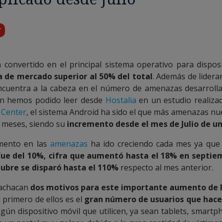
r
 convertido en el principal sistema operativo para disposi
a de mercado superior al 50% del total
. Además de lidera
cuentra a la cabeza en el número de amenazas desarroll
ún hemos podido leer desde
Hostalia
en un estudio realiz
 Center
, el sistema Android ha sido el que más amenazas nu
s meses, siendo su
incremento desde el mes de Julio de u
mento en las
amenazas
ha ido creciendo cada mes ya qu
ue del 10%, cifra que aumentó hasta el 18% en septie
tubre se disparó hasta el 110%
respecto al mes anterior.
 achacan
dos motivos para este importante aumento de
El primero de ellos es el
gran número de usuarios que hace
gún dispositivo móvil que utilicen, ya sean tablets, smartp