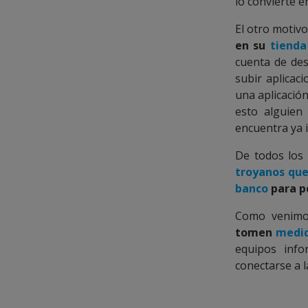
lo convierte e
El otro motivo
en su
tienda
cuenta de des
subir aplicac
una aplicación
esto alguien
encuentra ya 
De todos los 
troyanos que
banco
para po
Como venimo
tomen
medid
equipos info
conectarse a l