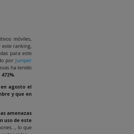
tivos móviles,
r este ranking,
adas para este
ado por
Juniper
evas ha tenido
n 472%
.
e
en agosto el
mbre y que en
 las amenazas
n uso de este
hones…, lo que