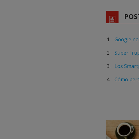
POS
Google nos
SuperTrupe
Los Smart
Cómo perde