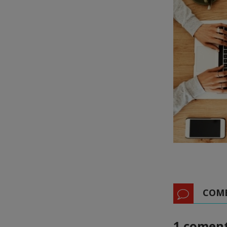
COM
1 coment