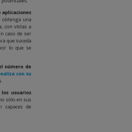
 potenciales.
e aplicaciones
r obtenga una
, con vistas a
En caso de ser
para que suceda
por lo que se
el número de
ealiza con su
s
.
los usuarios
 no sólo en sus
an capaces de