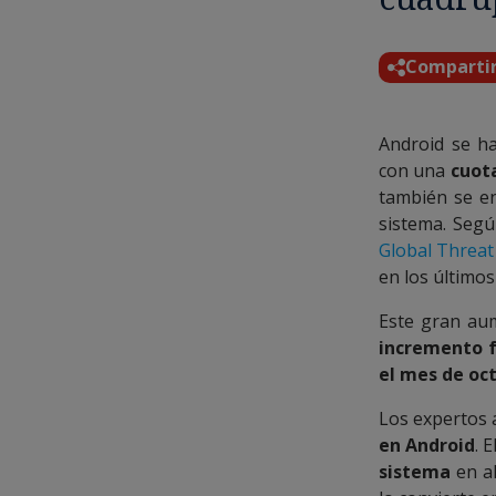
Comparti
Android se ha
con una
cuot
también se en
sistema. Seg
Global Threat
en los último
Este gran au
incremento f
el mes de oc
Los expertos
en Android
. 
sistema
en al