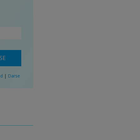
SE
ad
|
Darse