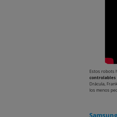
Estos robots 
controlables
Drácula, Fran
los menos peq
Samsung