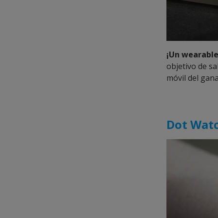
¡Un
wearable
objetivo de s
móvil del gana
Dot Wat