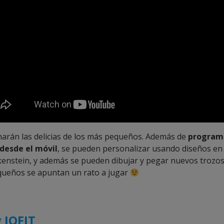
harán las delicias de los más pequeños. Además de
program
 desde el móvil
, se pueden personalizar usando diseños en
kenstein, y además se pueden dibujar y pegar nuevos trozo
ueños se apuntan un rato a jugar
 IOFIT