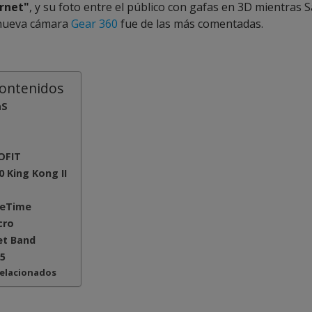
ernet"
, y su foto entre el público con gafas en 3D mientras
nueva cámara
Gear 360
fue de las más comentadas.
contenidos
aS
OFIT
0 King Kong II
reTime
cro
et Band
5
relacionados