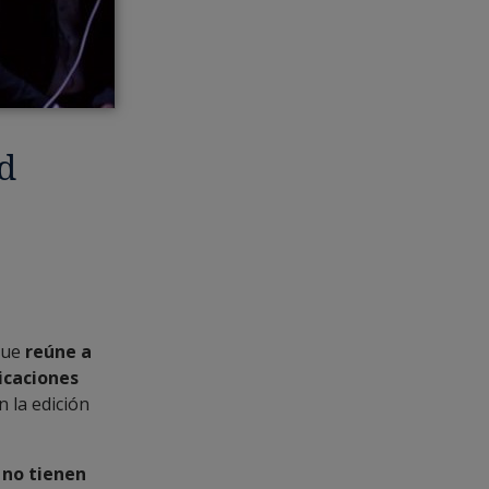
d
que
reúne a
icaciones
 la edición
 no tienen