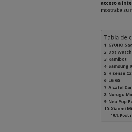
acceso a int
mostraba su 
Tabla de 
GYUHO Sa
Dot Watch
Kamibot
Samsung I
Hisense C2
LG G5
Alcatel Ca
Nurugo Mi
Neo Pop P
Xiaomi Mi
Post 