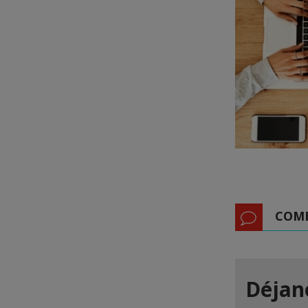
COM
Déjan