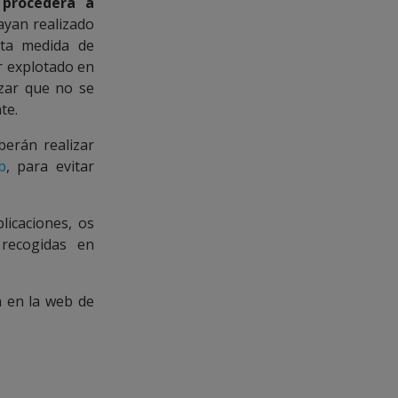
procederá a
ayan realizado
sta medida de
r explotado en
izar que no se
te.
berán realizar
b
, para evitar
icaciones, os
 recogidas en
a en la web de