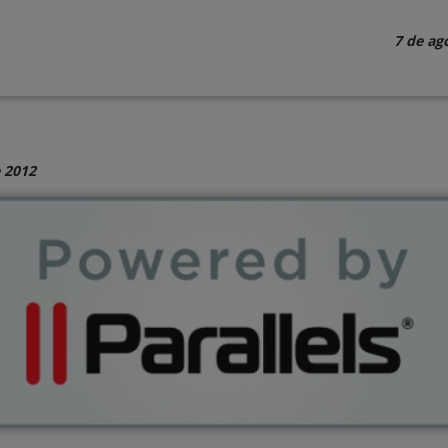
7 de ag
 2012