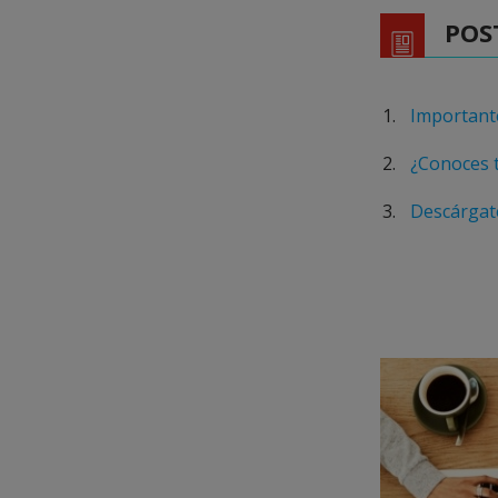
POS
Importante
¿Conoces 
Descárgate