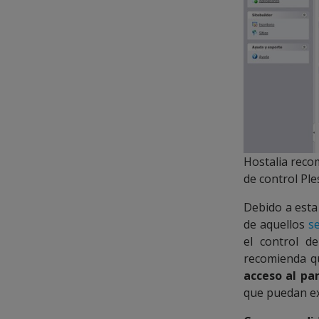
Hostalia reco
de control Ple
Debido a esta
de aquellos
s
el control d
recomienda qu
acceso al pa
que puedan exi