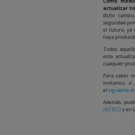
Como medid
actualizar t
dicho cambio
seguridad pre
el futuro, ya
haya producid
Todos aquello
esta actualiz
cualquier pro
Para saber m
invitamos a 
el
siguiente 
Además, podéi
INTECO
y en 