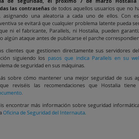
a de seguridad, el próximo 7 de marzo Hostalia 
odas las contraseñas
de todos aquellos usuarios que no h
, asignando una aleatoria a cada uno de ellos. Con e
ventiva se evitará que cualquier problema latente pueda se
 que ni el fabricante, Parallels, ni Hostalia, pueden garant
o algún ataque antes de publicarse el parche correspondien
s clientes que gestionen directamente sus servidores de
ación siguiendo los
pasos que indica Parallels en su we
blema de seguridad en sus máquinas.
ás sobre cómo mantener una mejor seguridad de sus apl
que reviséis las recomendaciones que Hostalia tiene
documento
.
s encontrar más información sobre seguridad informátic
la
Oficina de Seguridad del Internauta
.