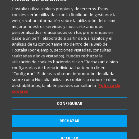
Inma Castellanos, en el que conversamos sobre Hosting,
Hostalia utiliza cookies propias y de terceros. Estas
Internet y Tecnología.
cookies serán utilizadas con la finalidad de gestionar la
web, recabar información sobre la utilización del mismo,
mejorar nuestros servicios y mostrarte anuncios
Política de privacidad
personalizados relacionados con tus preferencias en
base a un perfil elaborado a partir de tus hábitos y el
análisis de tu comportamiento dentro de la web de
Política de cookies
Hostalia (por ejemplo, secciones visitadas, consultas
realizadas o links visitados). Puedes rechazar la
utilización de cookies haciendo clic en “Rechazar” o bien
Aviso legal
configurarlas de forma individual haciendo clic en
“Configurar". Si deseas obtener información detallada
sobre cómo Hostalia utiliza las cookies, o conocer cómo
deshabilitarlas, también puedes consultar la
Política de
cookies
CONFIGURAR
2001-2026 © Copyright
RECHAZAR
Suscríbete a HostaliaNews
Todos los Derechos Reservados
para mantenerte a la última
ACEPTAR