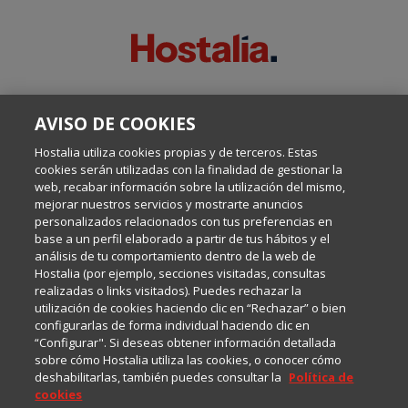
SOBRE ESTE BLOG:
AVISO DE COOKIES
Escrito por el equipo de Comunicación de Hostalia, dirigido por
Inma Castellanos, en el que conversamos sobre Hosting,
Hostalia utiliza cookies propias y de terceros. Estas
Internet y Tecnología.
cookies serán utilizadas con la finalidad de gestionar la
web, recabar información sobre la utilización del mismo,
mejorar nuestros servicios y mostrarte anuncios
Política de privacidad
personalizados relacionados con tus preferencias en
base a un perfil elaborado a partir de tus hábitos y el
análisis de tu comportamiento dentro de la web de
Política de cookies
Hostalia (por ejemplo, secciones visitadas, consultas
realizadas o links visitados). Puedes rechazar la
utilización de cookies haciendo clic en “Rechazar” o bien
Aviso legal
configurarlas de forma individual haciendo clic en
“Configurar". Si deseas obtener información detallada
sobre cómo Hostalia utiliza las cookies, o conocer cómo
deshabilitarlas, también puedes consultar la
Política de
cookies