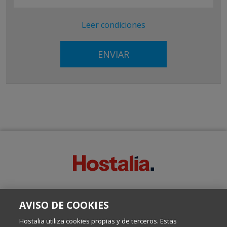
Leer condiciones
SOBRE ESTE BLOG:
AVISO DE COOKIES
Escrito por el equipo de Comunicación de Hostalia, dirigido por
Inma Castellanos, en el que conversamos sobre Hosting,
Hostalia utiliza cookies propias y de terceros. Estas
Internet y Tecnología.