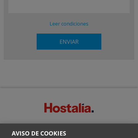
Leer condiciones
SOBRE ESTE BLOG:
AVISO DE COOKIES
Escrito por el equipo de Comunicación de Hostalia, dirigido por