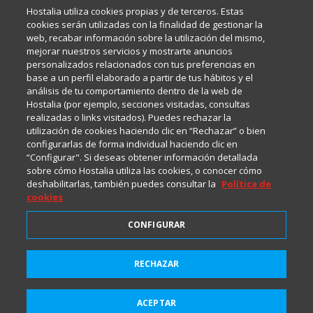
Inma Castellanos, en el que conversamos sobre Hosting,
Hostalia utiliza cookies propias y de terceros. Estas
Internet y Tecnología.
cookies serán utilizadas con la finalidad de gestionar la
web, recabar información sobre la utilización del mismo,
mejorar nuestros servicios y mostrarte anuncios
Política de privacidad
personalizados relacionados con tus preferencias en
base a un perfil elaborado a partir de tus hábitos y el
análisis de tu comportamiento dentro de la web de
Política de cookies
Hostalia (por ejemplo, secciones visitadas, consultas
realizadas o links visitados). Puedes rechazar la
utilización de cookies haciendo clic en “Rechazar” o bien
Aviso legal
configurarlas de forma individual haciendo clic en
“Configurar". Si deseas obtener información detallada
sobre cómo Hostalia utiliza las cookies, o conocer cómo
deshabilitarlas, también puedes consultar la
Política de
cookies
CONFIGURAR
2001-2026 © Copyright
RECHAZAR
Suscríbete a HostaliaNews
Todos los Derechos Reservados
para mantenerte a la última
ACEPTAR
Suscribirme