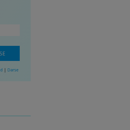
SE
ad
|
Darse