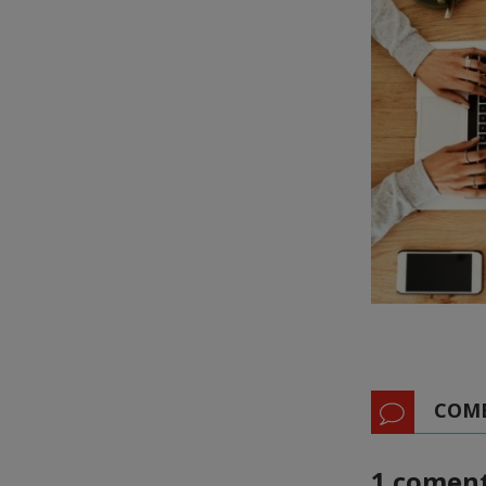
COM
1 coment