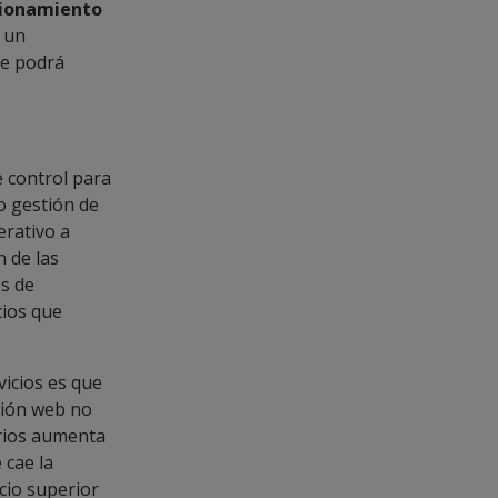
ncionamiento
 un
te podrá
 control para
o gestión de
erativo a
n de las
os de
cios que
vicios es que
ción web no
arios aumenta
 cae la
cio superior