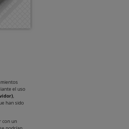
jamientos
iante el uso
vidor)
,
ue han sido
r con un
se podrían