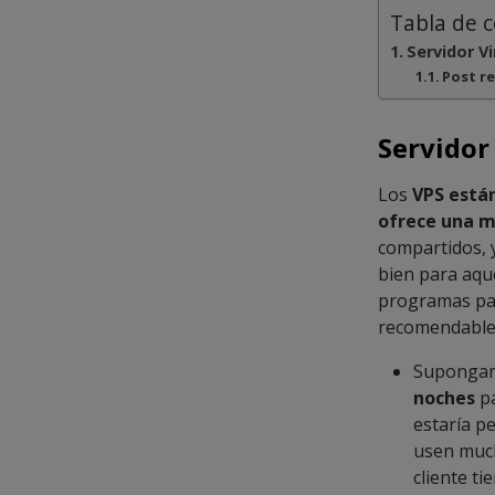
Tabla de 
Servidor Vi
Post r
Servidor
Los
VPS están
ofrece una 
compartidos, 
bien para aque
programas par
recomendables
Suponga
noches
pa
estaría pe
usen much
cliente t