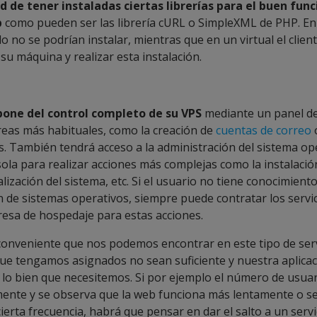
 de tener instaladas ciertas librerías para el buen fu
b
como pueden ser las librería cURL o SimpleXML de PHP. En
o no se podrían instalar, mientras que en un virtual el clien
su máquina y realizar esta instalación.
spone del control completo de su VPS
mediante un panel de
areas más habituales, como la creación de
cuentas de correo
s. También tendrá acceso a la administración del sistema op
ola para realizar acciones más complejas como la instalació
ualización del sistema, etc. Si el usuario no tiene conocimient
n de sistemas operativos, siempre puede contratar los servi
resa de hospedaje para estas acciones.
inconveniente que nos podemos encontrar en este tipo de ser
que tengamos asignados no sean suficiente y nuestra aplica
 lo bien que necesitemos. Si por ejemplo el número de usu
ente y se observa que la web funciona más lentamente o se
erta frecuencia, habrá que pensar en dar el salto a un servi