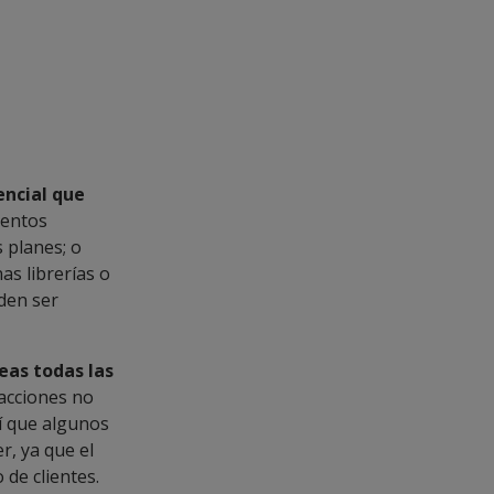
encial que
ientos
 planes; o
as librerías o
den ser
eas todas las
 acciones no
sí que algunos
r, ya que el
 de clientes.