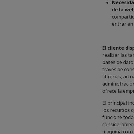
Necesidad
de la we
compartid
entrar en 
El cliente di
realizar las t
bases de dato
través de cons
librerías, act
administració
ofrece la emp
El principal 
los recursos 
funcione todo
considerablem
máquina con ci