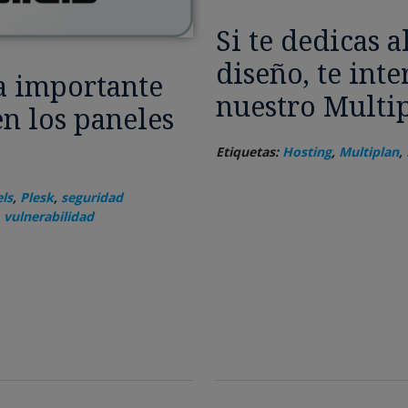
Si te dedicas 
diseño, te int
a importante
nuestro Multi
n los paneles
Etiquetas:
Hosting
,
Multiplan
,
els
,
Plesk
,
seguridad
,
vulnerabilidad