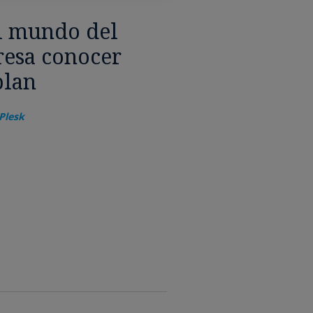
al mundo del
eresa conocer
plan
Plesk