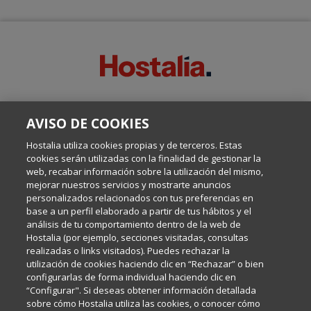
SOBRE ESTE BLOG:
AVISO DE COOKIES
Escrito por el equipo de Comunicación de Hostalia, dirigido por
Inma Castellanos, en el que conversamos sobre Hosting,
Hostalia utiliza cookies propias y de terceros. Estas
Internet y Tecnología.
cookies serán utilizadas con la finalidad de gestionar la
web, recabar información sobre la utilización del mismo,
mejorar nuestros servicios y mostrarte anuncios
Política de privacidad
personalizados relacionados con tus preferencias en
base a un perfil elaborado a partir de tus hábitos y el
análisis de tu comportamiento dentro de la web de
Política de cookies
Hostalia (por ejemplo, secciones visitadas, consultas
realizadas o links visitados). Puedes rechazar la
utilización de cookies haciendo clic en “Rechazar” o bien
Aviso legal
configurarlas de forma individual haciendo clic en
“Configurar". Si deseas obtener información detallada
sobre cómo Hostalia utiliza las cookies, o conocer cómo