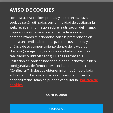
SOBRE ESTE BLOG:
AVISO DE COOKIES
Escrito por el equipo de Comunicación de Hostalia, dirigido por
Inma Castellanos, en el que conversamos sobre Hosting,
Hostalia utiliza cookies propias y de terceros. Estas
Internet y Tecnología.
cookies serán utilizadas con la finalidad de gestionar la
web, recabar información sobre la utilización del mismo,
mejorar nuestros servicios y mostrarte anuncios
Política de privacidad
personalizados relacionados con tus preferencias en
base a un perfil elaborado a partir de tus hábitos y el
análisis de tu comportamiento dentro de la web de
Política de cookies
Hostalia (por ejemplo, secciones visitadas, consultas
realizadas o links visitados). Puedes rechazar la
utilización de cookies haciendo clic en “Rechazar” o bien
Aviso legal
configurarlas de forma individual haciendo clic en
“Configurar". Si deseas obtener información detallada
sobre cómo Hostalia utiliza las cookies, o conocer cómo
deshabilitarlas, también puedes consultar la
Política de
cookies
CONFIGURAR
2001-2026 © Copyright
RECHAZAR
Suscríbete a HostaliaNews