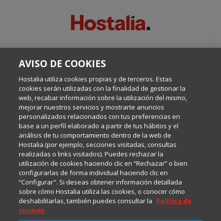
SOBRE ESTE BLOG:
AVISO DE COOKIES
Escrito por el equipo de Comunicación de Hostalia, dirigido por
Inma Castellanos, en el que conversamos sobre Hosting,
Hostalia utiliza cookies propias y de terceros. Estas
Internet y Tecnología.
cookies serán utilizadas con la finalidad de gestionar la
web, recabar información sobre la utilización del mismo,
mejorar nuestros servicios y mostrarte anuncios
Política de privacidad
personalizados relacionados con tus preferencias en
base a un perfil elaborado a partir de tus hábitos y el
análisis de tu comportamiento dentro de la web de
Política de cookies
Hostalia (por ejemplo, secciones visitadas, consultas
realizadas o links visitados). Puedes rechazar la
utilización de cookies haciendo clic en “Rechazar” o bien
Aviso legal
configurarlas de forma individual haciendo clic en
“Configurar". Si deseas obtener información detallada
sobre cómo Hostalia utiliza las cookies, o conocer cómo
deshabilitarlas, también puedes consultar la
Política de
cookies