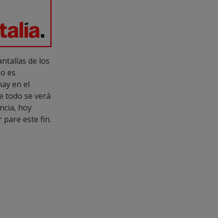
ntallas de los
mo es
hay en el
e todo se verá
ncia, hoy
pare este fin.