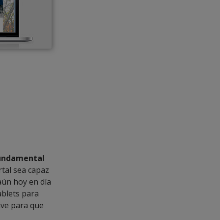
undamental
rtal sea capaz
aún hoy en día
ablets para
ive para que