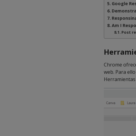
Google Res
Demonstra
Responsin
Am I Respo
Post r
Herramie
Chrome ofrece
web. Para ell
Herramientas 