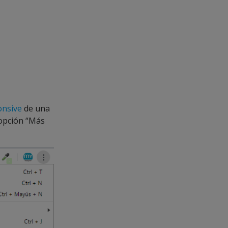
onsive
de una
 opción “Más