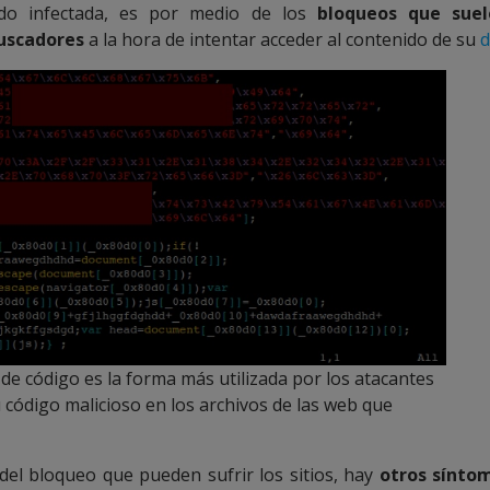
do infectada, es por medio de los
bloqueos que suel
buscadores
a la hora de intentar acceder al contenido de su
d
de código es la forma más utilizada por los atacantes
u código malicioso en los archivos de las web que
el bloqueo que pueden sufrir los sitios, hay
otros sínto