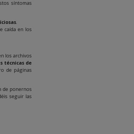
estos síntomas
iciosas
.
 caída en los
en los archivos
s técnicas de
ro de páginas
ón de ponernos
éis seguir las