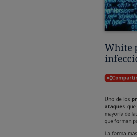
White 
infecci
Comparti
Uno de los
pr
ataques
que 
mayoría de la
que forman pa
La forma más 