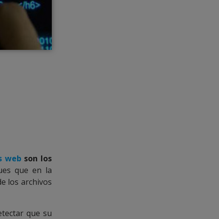
s web
son los
ues que en la
e los archivos
etectar que su