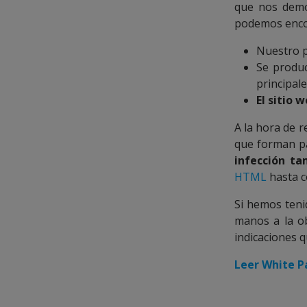
que nos demos
podemos enco
Nuestro 
Se produ
principal
El sitio 
A la hora de r
que forman pa
infección ta
HTML
hasta c
Si hemos teni
manos a la ob
indicaciones 
Leer White Pa