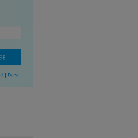
SE
ad
|
Darse