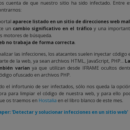
 cuenta de que nuestro sitio ha sido infectado. Entre 
ntrarnos:
portal
aparece listado en un sitio de direcciones web mal
ce un
cambio significativo en el tráfico
y una importante
es motores de búsqueda.
web no trabaja de forma correcta
.
ealizar las infecciones, los atacantes suelen inyectar código 
rte de la web, ya sean archivos HTML, JavaScript, PHP…
La
mbién varían
ya que utilizan desde IFRAME ocultos dent
ódigo ofuscado en archivos PHP.
do el infortunio de ser infectados, sólo nos queda la opci
ra para limpiar el código de nuestra web, y para ello pod
que os traemos en
Hostalia
en el libro blanco de este mes.
per: ‘Detectar y solucionar infecciones en un sitio web’